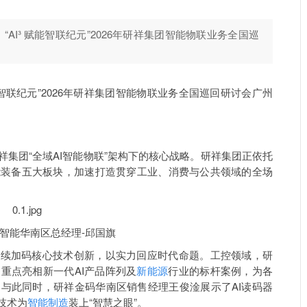
AI³ 赋能智联纪元”2026年研祥集团智能物联业务全国巡
能智联纪元”2026年研祥集团智能物联业务全国巡回研讨会广州
集团“全域AI智能物联”架构下的核心战略。研祥集团正依托
能装备五大板块，加速打造贯穿工业、消费与公共领域的全场
。
理-邱国旗
持续加码核心技术创新，以实力回应时代命题。工控领域，研
，重点亮相新一代
AI产品阵列及
新能源
行业的标杆案例
，为各
。与此同时，研祥金码华南区销售经理王俊淦展示了
AI读码器
技术为
智能制造
装上“智慧之眼”。