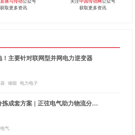
直驱与传动
公众号
关注
中国传动网
公众号
获取更多资讯
获取更多资讯
地！主要针对联网型并网电力逆变器
变器
储能
电力电子
国产自动化分拣成套方案 | 正弦电气助力物流分拣平稳渡过爆仓季
弦电气