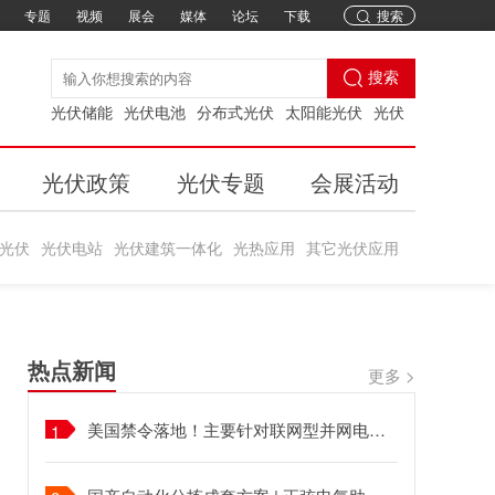
专题
视频
展会
媒体
论坛
下载
搜索
搜索
光伏储能
光伏电池
分布式光伏
太阳能光伏
光伏
光伏政策
光伏专题
会展活动
光伏
光伏电站
光伏建筑一体化
光热应用
其它光伏应用
热点新闻
更多 >
美国禁令落地！主要针对联网型并网电力逆变器
1