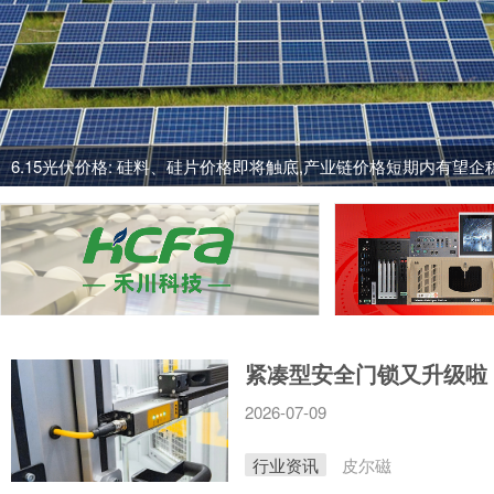
6.15光伏价格: 硅料、硅片价格即将触底,产业链价格短期内有望企
紧凑型安全门锁又升级啦
2026-07-09
行业资讯
皮尔磁